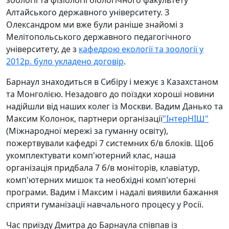
Алтайського державного університету.
З
Олександром ми вже були раніше знайомі з
Мелітопольського державного педагогічного
університету, де з
кафедрою екології та зоології у
2012р.
було укладено договір
.
Барнаул знаходиться в Сибіру і межує з Казахстаном
та Монголією.
Незадовго до поїздки хороші новини
надійшли від наших колег із Москви.
Вадим Данько та
Максим Колонок, партнери організації
"ІнтерНІШ"
(Міжнародної мережі за гуманну освіту),
пожертвували кафедрі 7 системних б/в блоків.
Щоб
укомплектувати комп'ютерний клас, наша
організація придбала 7 б/в моніторів, клавіатур,
комп'ютерних мишок та необхідні комп'ютерні
програми.
Вадим і Максим і надалі виявили бажання
сприяти гуманізації навчального процесу у Росії.
Час приїзду Дмитра до Барнаула співпав із