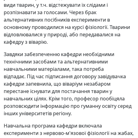
види тварин, у т.ч.
відстежувати їх слідами і
розпізнавати за голосами.
Через брак
альтернативних посібників експерименти в
основному проводилися на курсі фізіології.
Тварини
відловлювалися у природі, або передавалися на
кафедру з віварію.
Завдяки забезпеченню кафедри необхідними
технічними засобами та альтернативними
навчальними матеріалами, така потреба
відпадає.
Під час підписання договору завідувачка
кафедри запевнила, що віваріум незабаром
перестане існувати для постачання тварин у
навчальних цілях.
Крім того, професор пообіцяла
розповсюдити інформацію про гуманну освіту серед
інших університетів регіону.
Навчальна програма кафедри включала
експерименти з нервово-м'язової фізіології на жабах,