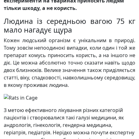
експерименти на тваринах приносять людям
тільки шкоду, а не користь.
Людина із середньою вагою 75 кг
мало нагадує щура
Кожен людський організм є унікальним в природі.
Тому зовсім непоодинокі випадки, коли один і той же
препарат комусь приносить користь, а на іншого не
діє. Це можна абсолютно точно сказати навіть щодо
двох близнюків. Велике значення також приділяється
статті, віку, спадковості, навколишньому середовищу,
в якому проживає людина.
З метою ефективного лікування різних категорій
пацієнтів і створювалися такі галузі медицини, як
андрологія, гінекологія, гендерна медицина,
геріатрія, педіатрія. Нерідко можна почути експертну