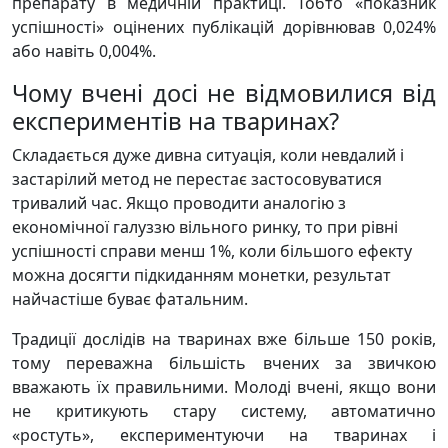
препарату в медичній практиці. Тобто «показник
успішності» оцінених публікацій дорівнював 0,024%
або навіть 0,004%.
Чому вчені досі не відмовилися від
експериментів на тваринах?
Складається дуже дивна ситуація, коли невдалий і
застарілий метод не перестає застосовуватися
тривалий час. Якщо проводити аналогію з
економічної галуззю вільного ринку, то при рівні
успішності справи менш 1%, коли більшого ефекту
можна досягти підкиданням монетки, результат
найчастіше буває фатальним.
Традиції дослідів на тваринах вже більше 150 років,
тому переважна більшість вчених за звичкою
вважають їх правильними. Молоді вчені, якщо вони
не критикують стару систему, автоматично
«ростуть», експериментуючи на тваринах і