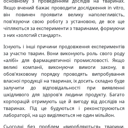
основному з проведенням дослідів на тваринах.
Якщо вчений бажає проводити дослідження in vitro,
він повинен проявити велику наполегливість,
пов'язуючи свою роботу з установою, де все ще
чіпляються за експерименти з тваринами, формуючи
з них «золотий стандарт».
Існують і інші причини продовження експериментів
за участю тварин. Вони виконують роль свого роду
«алібі» для фармацевтичної промисловості. Якщо
великі компанії, виконуючи вимоги закону, в
обов'язковому порядку проводять випробування
власної продукції на тваринах, їх досить складно буде
залучити до відповідальності при виявленні
шкідливого для здоров'я людини продукту. Багато
корпорацій отримують ще й вигоду від дослідів на
тваринах. Під це будуються і реконструюються
лабораторії, на що виділяються не один мільйон.
Сьогодні без проблем «виробляються» тварини,