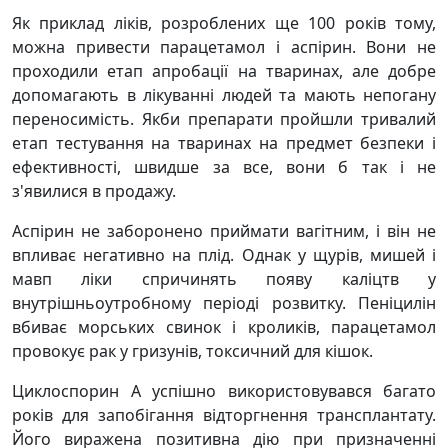
Як приклад ліків, розроблених ще 100 років тому,
можна привести парацетамол і аспірин. Вони не
проходили етап апробації на тваринах, але добре
допомагають в лікуванні людей та мають непогану
переносимість. Якби препарати пройшли тривалий
етап тестування на тваринах на предмет безпеки і
ефективності, швидше за все, вони б так і не
з'явилися в продажу.
Аспірин не заборонено приймати вагітним, і він не
впливає негативно на плід. Однак у щурів, мишей і
мавп ліки спричинять появу каліцтв у
внутрішньоутробному періоді розвитку. Пеніцилін
вбиває морських свинок і кроликів, парацетамол
провокує рак у гризунів, токсичний для кішок.
Циклоспорин А успішно використовувався багато
років для запобігання відторгнення трансплантату.
Його виражена позитивна дію при призначенні