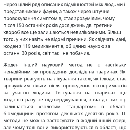
Через цілий ряд описаних відмінностей між людьми і
представниками фауни, а також через штучне
провокування симптомів, стає зрозумілим, чому
після 150 останніх років досліджень дві третини
хвороб все ще залишаються невиліковними. Більш
того, у них навіть не відомі причини. Як свідчать дані,
жоден з 119 медикаментів, обіцяних наукою за
останні 30 років, світ так і не побачив.
Жоден інший науковий метод не є настільки
ненадійним, як проведення дослідів на тваринах. Які
тварини реагують на лікування також, як і люди, стає
зрозумілим тільки після проведення експериментів
за участю людини. Тестування на тваринах ще
жодного разу не підтверджувалося, хоча до цих пір
залишається «золотим стандартом» в області
біомедицини протягом декількох десятків років. Ці
методи не можна застосувати в жодній іншій сфері,
але чому тоді вони використовуються в області, що