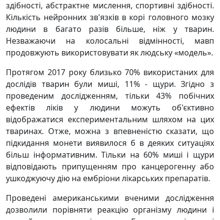
здібності, абстрактне мислення, спортивні здібності.
Кількість нейронних зв'язків в корі головного мозку
людини в багато разів більше, ніж у тварин.
Незважаючи на колосальні відмінності, мавп
продовжують використовувати як людську «модель».
Протягом 2017 року близько 70% використаних для
дослідів тварин були миші, 11% - щури. Згідно з
проведеним дослідженням, тільки 43% побічних
ефектів ліків у людини можуть об'єктивно
відображатися експериментальним шляхом на цих
тваринах. Отже, можна з впевненістю сказати, що
підкидання монети виявилося б в деяких ситуаціях
більш інформативним. Тільки на 60% миші і щури
відповідають припущенням про канцерогенну або
ушкоджуючу дію на ембріони лікарських препаратів.
Проведені американськими вченими дослідження
дозволили порівняти реакцію організму людини і