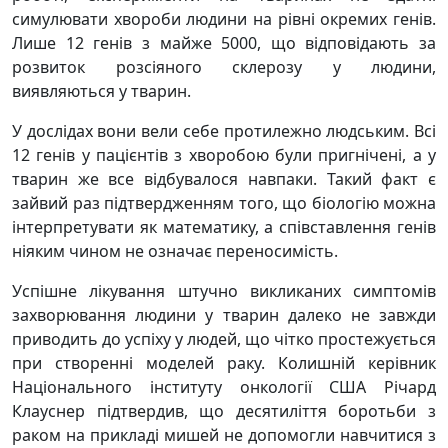
симулювати хвороби людини на рівні окремих генів.
Лише 12 генів з майже 5000, що відповідають за
розвиток розсіяного склерозу у людини,
виявляються у тварин.
У дослідах вони вели себе протилежно людським. Всі
12 генів у пацієнтів з хворобою були пригнічені, а у
тварин же все відбувалося навпаки. Такий факт є
зайвий раз підтвердженням того, що біологію можна
інтерпретувати як математику, а співставлення генів
ніяким чином не означає переносимість.
Успішне лікування штучно викликаних симптомів
захворювання людини у тварин далеко не завжди
приводить до успіху у людей, що чітко простежується
при створенні моделей раку. Колишній керівник
Національного інституту онкології США Річард
Клауснер підтвердив, що десятиліття боротьби з
раком на прикладі мишей не допомогли навчитися з