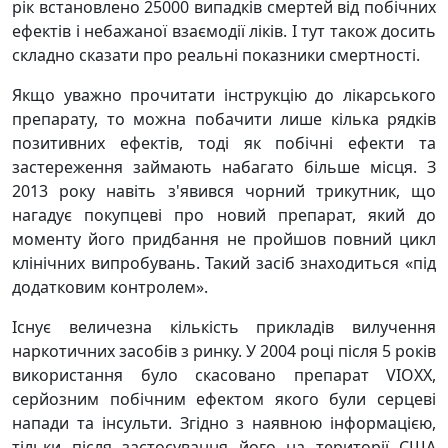
рік встановлено 25000 випадків смертей від побічних
ефектів і небажаної взаємодії ліків. І тут також досить
складно сказати про реальні показники смертності.
Якщо уважно прочитати інструкцію до лікарського
препарату, то можна побачити лише кілька рядків
позитивних ефектів, тоді як побічні ефекти та
застереження займають набагато більше місця. З
2013 року навіть з'явився чорний трикутник, що
нагадує покупцеві про новий препарат, який до
моменту його придбання не пройшов повний цикл
клінічних випробувань. Такий засіб знаходиться «під
додатковим контролем».
Існує величезна кількість прикладів вилучення
наркотичних засобів з ринку. У 2004 році після 5 років
використання було скасовано препарат VIOXX,
серйозним побічним ефектом якого були серцеві
напади та інсульти. Згідно з наявною інформацією,
тільки після застосування його на території США