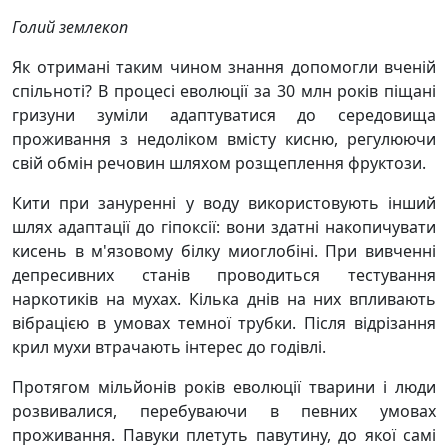
Голий землекоп
Як отримані таким чином знання допомогли вченій
спільноті? В процесі еволюції за 30 млн років піщані
гризуни зуміли адаптуватися до середовища
проживання з недоліком вмісту кисню, регулюючи
свій обмін речовин шляхом розщеплення фруктози.
Кити при зануренні у воду використовують інший
шлях адаптації до гіпоксії: вони здатні накопичувати
кисень в м'язовому білку миоглобіні. При вивченні
депресивних станів проводиться тестування
наркотиків на мухах. Кілька днів на них впливають
вібрацією в умовах темної трубки. Після відрізання
крил мухи втрачають інтерес до годівлі.
Протягом мільйонів років еволюції тварини і люди
розвивалися, перебуваючи в певних умовах
проживання. Павуки плетуть павутину, до якої самі