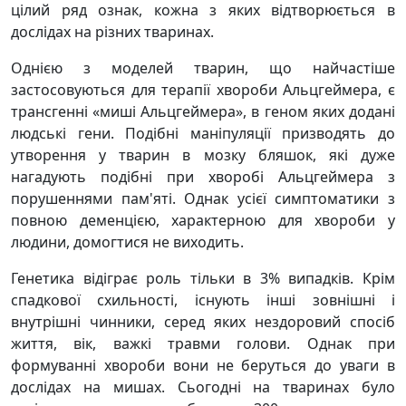
цілий ряд ознак, кожна з яких відтворюється в
дослідах на різних тваринах.
Однією з моделей тварин, що найчастіше
застосовуються для терапії хвороби Альцгеймера, є
трансгенні «миші Альцгеймера», в геном яких додані
людські гени. Подібні маніпуляції призводять до
утворення у тварин в мозку бляшок, які дуже
нагадують подібні при хворобі Альцгеймера з
порушеннями пам'яті. Однак усієї симптоматики з
повною деменцією, характерною для хвороби у
людини, домогтися не виходить.
Генетика відіграє роль тільки в 3% випадків. Крім
спадкової схильності, існують інші зовнішні і
внутрішні чинники, серед яких нездоровий спосіб
життя, вік, важкі травми голови. Однак при
формуванні хвороби вони не беруться до уваги в
дослідах на мишах. Сьогодні на тваринах було