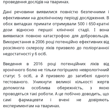
проведення дослідів на тваринах.
Дані речовини виявилися повністю безпечними і
ефективними на доклінічному періоді дослідження. В
обох випадках примати отримували 500 і 650-кратні
дози відносно першої клінічної стадії. І вона
виявилася повною катастрофою для добровольців.
Використання в 2006 році потенційно ефективних від
розсіяного склерозу ліків призвело до поліорганної
недостатності у 6 осіб.
Введення в 2016 році потенційних ліків від
хронічного болю не тільки погіршило неврологічний
статус 5 осіб, а й призвело до загибелі одного
тестованого. Уникнути великої кількості жертв
допомогла особлива обережність, з якою
проводяться такі роботи. А це побічно доводить, що
самі фармацевти і вчені не довіряють
експериментам на тваринах.