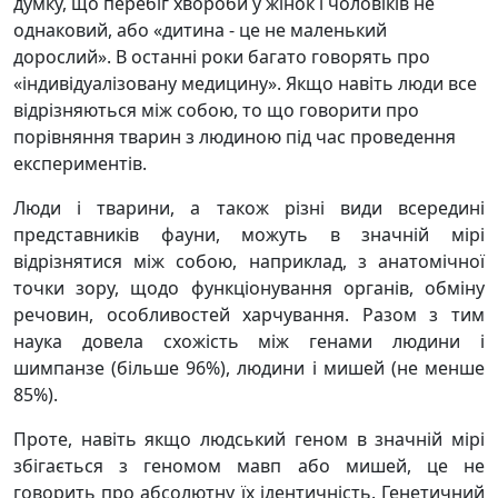
думку, що перебіг хвороби у жінок і чоловіків не
однаковий, або «дитина - це не маленький
дорослий». В останні роки багато говорять про
«індивідуалізовану медицину». Якщо навіть люди все
відрізняються між собою, то що говорити про
порівняння тварин з людиною під час проведення
експериментів.
Люди і тварини, а також різні види всередині
представників фауни, можуть в значній мірі
відрізнятися між собою, наприклад, з анатомічної
точки зору, щодо функціонування органів, обміну
речовин, особливостей харчування. Разом з тим
наука довела схожість між генами людини і
шимпанзе (більше 96%), людини і мишей (не менше
85%).
Проте, навіть якщо людський геном в значній мірі
збігається з геномом мавп або мишей, це не
говорить про абсолютну їх ідентичність. Генетичний