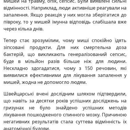
мишей на травму, опік, сепсис. Були виявлені сильні
відмінності. Наприклад, люди активніше реагували на
запалення. Якщо реакція у них могла зберігатися до
півроку, то у мишей імунна відповідь слабішала вже
через кілька днів.
Тепер стає зрозумілим, чому миші спокійно їдять
зіпсовані продукти. Для них смертельна доза
бактерій, що викликають генералізований сепсис,
буде в мільйон разів більше ніж для людини.
Нескладно здогадатися, чому з 150 речовин, які
виявилися ефективними для лікування запалення у
мишей, жодна не допомогло людям.
Швейцарські вчені дослідним шляхом підтвердили,
що навіть за десятки років успішних досліджень на
гризунах не було знайдено успішних методів
лікування пошкодженого спинного мозку. Причиною
негативних результатів стала суттева відмінність їх
анатомічної будови.