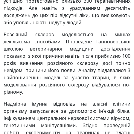
успішно протестовано близько 300 терапевтичних
підходів. Але навіть з урахуванням десятиліть
досліджень до цих пір відсутні ліки, що виліковують
або уповільнюють недуг у людей.
Розсіяний склероз моделюється на мишах
декількома способами. Проведене Ганноверської
школою ветеринарної медицини дослідження
показало, з якої причини навіть після приблизно 100
років вивчення розсіяного склерозу досі точно
невідомі причини його появи. Аналізу піддавалися 3
найпоширеніші моделі за участю тварин, в яких
моделювання розсіяного склерозу відбувалося по-
різному.
Надмірна імунна відповідь на власні клітини
організму запускалася за допомогою ін'єкції білка,
інфікуванням центральної нервової системи вірусом,
генетичними маніпуляціями. Згідно проведеній
роботі, експерименти на тваринах не здатні