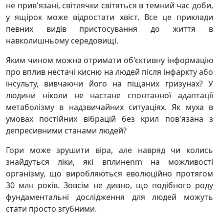
не прив'язані, світлячки світяться в темний час доби,
у ящірок може відростати хвіст. Все це приклади
певних видів пристосування до життя в
навколишньому середовищі.
Яким чином можна отримати об'єктивну інформацію
про вплив нестачі кисню на людей після інфаркту або
інсульту, вивчаючи його на піщаних гризунах? У
людини ніколи не настане спонтанної адаптації
метаболізму в надзвичайних ситуаціях. Як муха в
умовах постійних вібрацій без крил пов'язана з
депресивними станами людей?
Гори може зрушити віра, але навряд чи колись
знайдуться ліки, які вплинenm на можливості
організму, що виробляються еволюційно протягом
30 млн років. Зовсім не дивно, що подібного роду
фундаментальні дослідження для людей можуть
стати просто згубними.