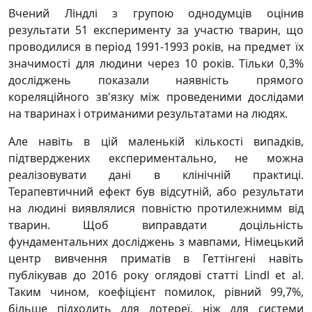
Вчений Ліндлі з групою однодумців оцінив
результати 51 експерименту за участю тварин, що
проводилися в період 1991-1993 років, на предмет їх
значимості для людини через 10 років. Тільки 0,3%
досліджень показали наявність прямого
кореляційного зв'язку між проведеними дослідами
на тваринах і отриманими результатами на людях.
Але навіть в цій маленькій кількості випадків,
підтверджених експериментально, не можна
реалізовувати дані в клінічній практиці.
Терапевтичний ефект був відсутній, або результати
на людині виявлялися повністю протилежнимм від
тварин. Щоб виправдати доцільність
фундаментальних досліджень з мавпами, Німецький
центр вивчення приматів в Геттінгені навіть
публікував до 2016 року оглядові статті Lindl et al.
Таким чином, коефіцієнт помилок, рівний 99,7%,
більше підходить для лотереї, ніж для системи