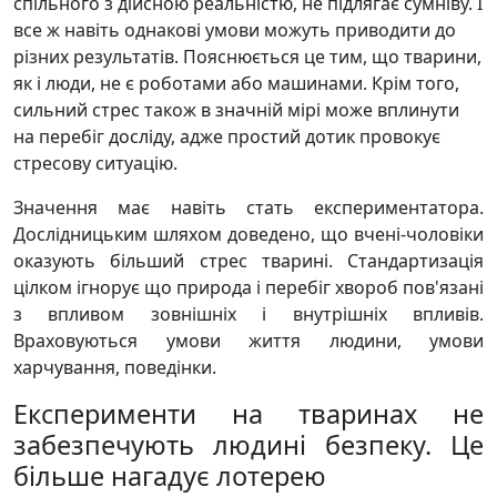
спільного з дійсною реальністю, не підлягає сумніву. І
все ж навіть однакові умови можуть приводити до
різних результатів. Пояснюється це тим, що тварини,
як і люди, не є роботами або машинами. Крім того,
сильний стрес також в значній мірі може вплинути
на перебіг досліду, адже простий дотик провокує
стресову ситуацію.
Значення має навіть стать експериментатора.
Дослідницьким шляхом доведено, що вчені-чоловіки
оказують більший стрес тварині. Стандартизація
цілком ігнорує що природа і перебіг хвороб пов'язані
з впливом зовнішніх і внутрішніх впливів.
Враховуються умови життя людини, умови
харчування, поведінки.
Експерименти на тваринах не
забезпечують людині безпеку. Це
більше нагадує лотерею