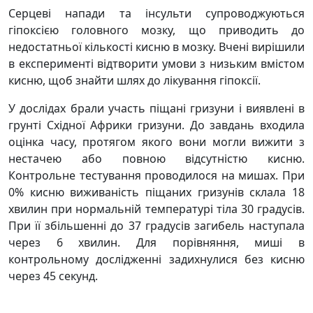
Серцеві напади та інсульти супроводжуються
гіпоксією головного мозку, що приводить до
недостатньої кількості кисню в мозку. Вчені вирішили
в експерименті відтворити умови з низьким вмістом
кисню, щоб знайти шлях до лікування гіпоксії.
У дослідах брали участь піщані гризуни і виявлені в
грунті Східної Африки гризуни. До завдань входила
оцінка часу, протягом якого вони могли вижити з
нестачею або повною відсутністю кисню.
Контрольне тестування проводилося на мишах. При
0% кисню виживаність піщаних гризунів склала 18
хвилин при нормальній температурі тіла 30 градусів.
При її збільшенні до 37 градусів загибель наступала
через 6 хвилин. Для порівняння, миші в
контрольному дослідженні задихнулися без кисню
через 45 секунд.