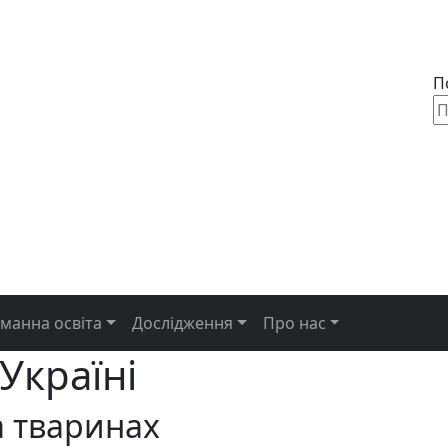
П
уманна освіта
Дослідження
Про нас
Україні
а тваринах