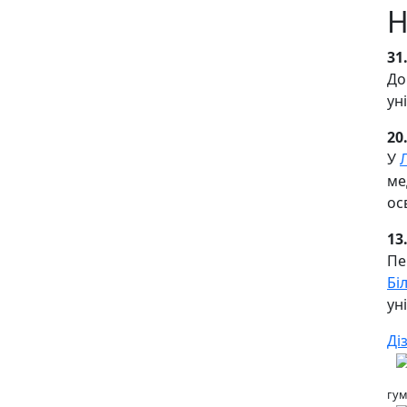
Н
31
До
ун
20
У
ме
осв
13
Пе
Бі
ун
Ді
гум