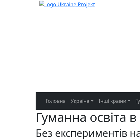
Головна
Україна
Інші країни
Г
Гуманна освіта в 
Без експериментів н