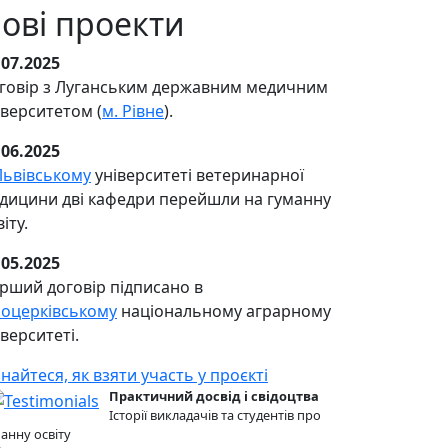
ові проекти
.07.2025
говір з Луганським державним медичним
іверситетом (
м. Рівне
).
.06.2025
Львівському
університеті ветеринарної
дицини дві кафедри перейшли на гуманну
іту.
.05.2025
рший договір підписано в
лоцерківському
національному аграрному
іверситеті.
знайтеся, як взяти участь у проєкті
Практичний досвід і свідоцтва
Історії викладачів та студентів про
анну освіту