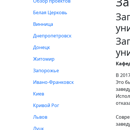
За
Обзор проектов
Белая Церковь
За
Винница
ун
Днепропетровск
За
Донецк
ун
Житомир
Кафе
Запорожье
В 201
Ивано-Франковск
Это б
завед
Киев
Испол
отказ
Кривой Рог
Львов
Совре
завед
Луцк