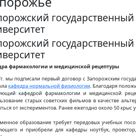
порожье
порожский государственный
иверситет
порожский государственный
иверситет
дра фармакологии и медицинской рецептуры
7г. мы подписали первый договор с Запорожским госу
ыла
кафедра нормальной физиологии
. Благодаря полож
ующий кафедрой фармакологии и медицинской рецеп
ьзование старых советских фильмов в качестве альте
аться от экспериментов. Ранее ежегодно около 50 крыс 
менное образование требует передовых учебных посо
ующего и приобрели для кафедры ноутбук, проектор