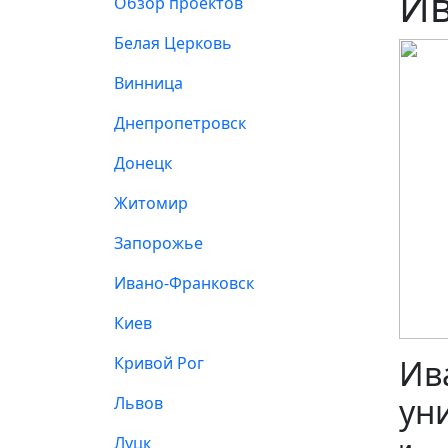
Ив
Обзор проектов
Белая Церковь
Винница
Днепропетровск
Донецк
Житомир
Запорожье
Ивано-Франковск
Киев
Кривой Рог
Ив
ун
Львов
Луцк