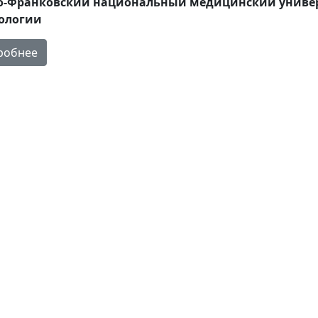
о-Франковский национальный медицинский универс
ологии
робнее
Наши партнеры