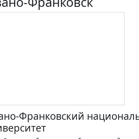
ано-Франковск
ано-Франковский национал
иверситет